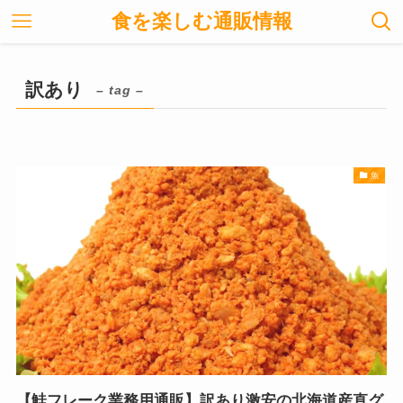
食を楽しむ通販情報
訳あり
– tag –
魚
【鮭フレーク業務用通販】訳あり激安の北海道産直グ