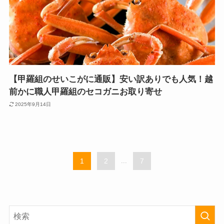
【甲羅組のせいこがに通販】安い訳ありでも人気！越
前かに職人甲羅組のセコガニお取り寄せ
2025年9月14日
1
2
...
7