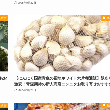
2025年9月27日
食品
食
あお
【にんにく国産青森の福地ホワイト六片種通販】訳あ
激安！青森期待の新人商店ニンニクお取り寄せおすす
2025年9月26日
食品
食