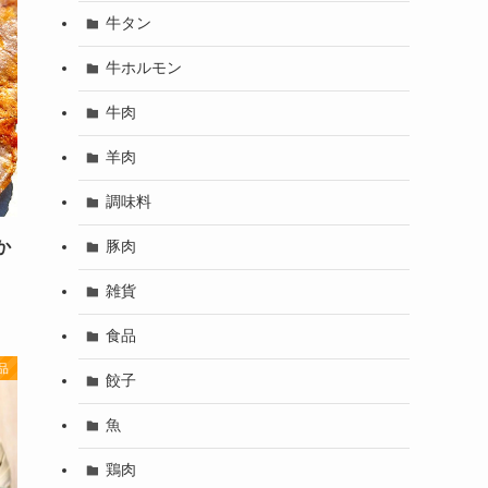
牛タン
牛ホルモン
牛肉
羊肉
調味料
か
豚肉
雑貨
食品
品
餃子
魚
鶏肉