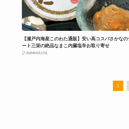
【瀬戸内海産このわた通販】安い高コスパさかなの
ート三栄の絶品なまこ内臓塩辛お取り寄せ
2025年9月17日
1