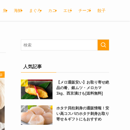
魚
海鮮
まぐろ
カニ
エビ
チーズ
餃子
人気記事
品
【メロ通販安い】お取り寄せ絶
品の肴、銀ムツ・メロカマ
1kg、西京漬けも[送料無料]
ホタテ貝柱刺身の通販情報！安
い高コスパのホタテ刺身お取り
寄せ＆ギフトにもおすすめ