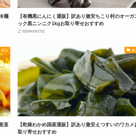
冷麺
【有機黒にんにく通販】訳あり激安ちこり村のオーガ
ック黒ニンニク1kgお取り寄せおすすめ
2025年9月27日
食品
食
産直
【乾燥わかめ国産通販】訳あり激安えつすいのワカメ
取り寄せおすすめ