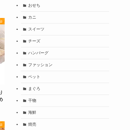
おせち
カニ
品
スイーツ
チーズ
ハンバーグ
ファッション
ペット
まぐろ
り
め
干物
海鮮
焼売
品