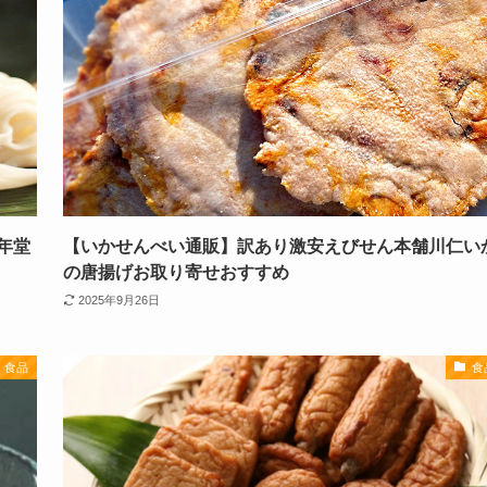
年堂
【いかせんべい通販】訳あり激安えびせん本舗川仁い
の唐揚げお取り寄せおすすめ
2025年9月26日
食品
食