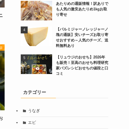
あたりめの通販情報！訳ありで
も人気の激安あたりめ1kgお取
り寄せ
ニ
【パルミジャーノレッジャーノ
塊の通販】安いチーズお取り寄
せおすすめ～人気のチーズ、送
料無料あり
品
【リュウジのおせち】2026年
も販売！至高のおせち料理研究
家バズレシピおせちの値段と口
コミ
カテゴリー
うなぎ
お
エビ