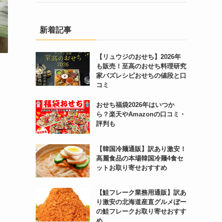
新着記事
【リュウジのおせち】2026年
も販売！至高のおせち料理研究
家バズレシピおせちの値段と口
コミ
おせち福袋2026年はいつか
ら？楽天やAmazonの口コミ・
評判も
【韓国冷麺通販】訳あり激安！
高麗食品の本場韓国冷麺4食セ
ットお取り寄せおすすめ
【鮭フレーク業務用通販】訳あ
り激安の北海道産直グルメぼー
の鮭フレークお取り寄せおすす
め