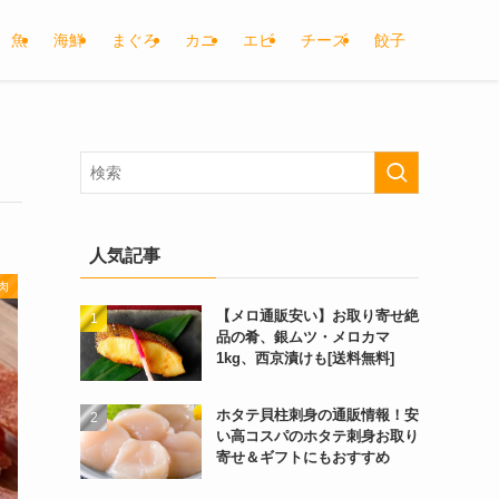
魚
海鮮
まぐろ
カニ
エビ
チーズ
餃子
人気記事
肉
【メロ通販安い】お取り寄せ絶
品の肴、銀ムツ・メロカマ
1kg、西京漬けも[送料無料]
ホタテ貝柱刺身の通販情報！安
い高コスパのホタテ刺身お取り
寄せ＆ギフトにもおすすめ