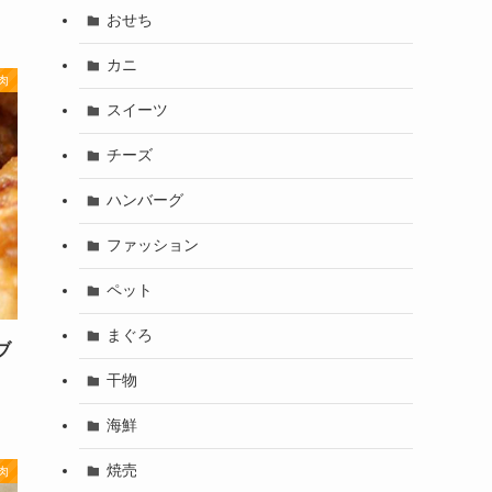
おせち
カニ
肉
スイーツ
チーズ
ハンバーグ
ファッション
ペット
まぐろ
ブ
干物
海鮮
焼売
肉