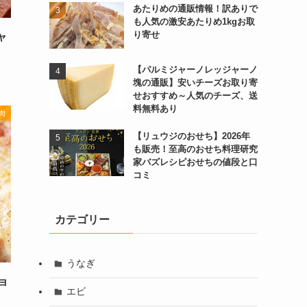
あたりめの通販情報！訳ありで
も人気の激安あたりめ1kgお取
り寄せ
ャ
【パルミジャーノレッジャーノ
塊の通販】安いチーズお取り寄
せおすすめ～人気のチーズ、送
料無料あり
肉
【リュウジのおせち】2026年
も販売！至高のおせち料理研究
家バズレシピおせちの値段と口
コミ
カテゴリー
うなぎ
ョ
エビ