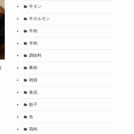
牛タン
牛ホルモン
牛肉
羊肉
調味料
ス
豚肉
雑貨
食品
餃子
魚
鶏肉