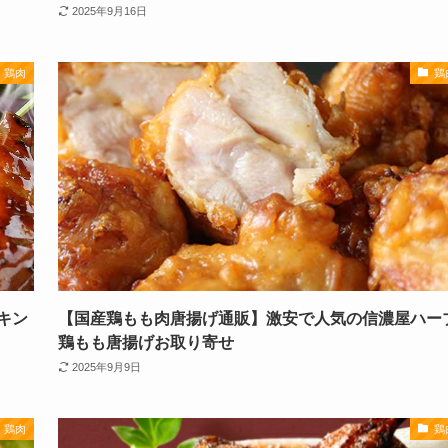
2025年9月16日
鶏肉
鶏
キン
【国産鶏もも肉唐揚げ通販】激安で人気の信濃屋ハー
鶏もも唐揚げお取り寄せ
2025年9月9日
鶏肉
鶏