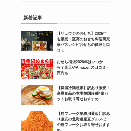
新着記事
【リュウジのおせち】2026年
も販売！至高のおせち料理研究
家バズレシピおせちの値段と口
コミ
おせち福袋2026年はいつか
ら？楽天やAmazonの口コミ・
評判も
【韓国冷麺通販】訳あり激安！
高麗食品の本場韓国冷麺4食セ
ットお取り寄せおすすめ
【鮭フレーク業務用通販】訳あ
り激安の北海道産直グルメぼー
の鮭フレークお取り寄せおすす
め