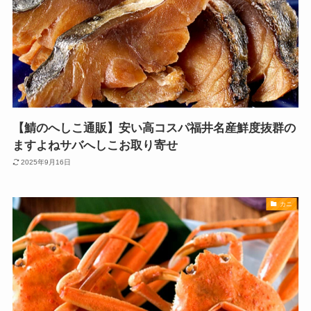
【鯖のへしこ通販】安い高コスパ福井名産鮮度抜群の
ますよねサバへしこお取り寄せ
2025年9月16日
カニ