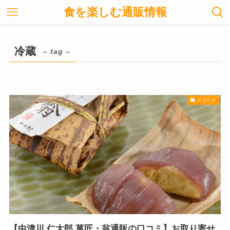
食を楽しむ通販情報
冷蔵
– tag –
スイーツ
【中津川 仁太郎 菓匠・翁通販の口コミ】お取り寄せ