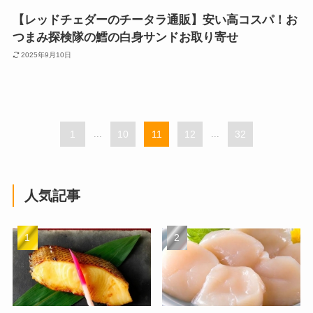
【レッドチェダーのチータラ通販】安い高コスパ！お
つまみ探検隊の鱈の白身サンドお取り寄せ
2025年9月10日
1
...
10
11
12
...
32
人気記事