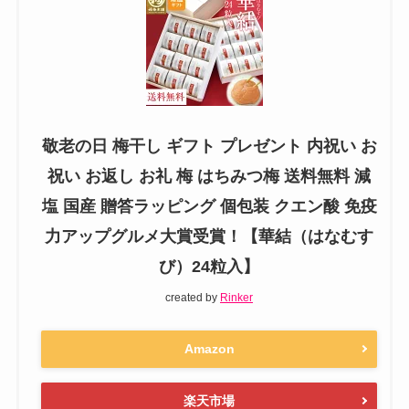
敬老の日 梅干し ギフト プレゼント 内祝い お
祝い お返し お礼 梅 はちみつ梅 送料無料 減
塩 国産 贈答ラッピング 個包装 クエン酸 免疫
力アップグルメ大賞受賞！【華結（はなむす
び）24粒入】
created by
Rinker
Amazon
楽天市場