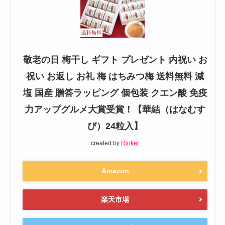
敬老の日 梅干し ギフト プレゼント 内祝い お
祝い お返し お礼 梅 はちみつ梅 送料無料 減
塩 国産 贈答ラッピング 個包装 クエン酸 免疫
力アップグルメ大賞受賞！【華結（はなむす
び）24粒入】
created by
Rinker
Amazon
楽天市場