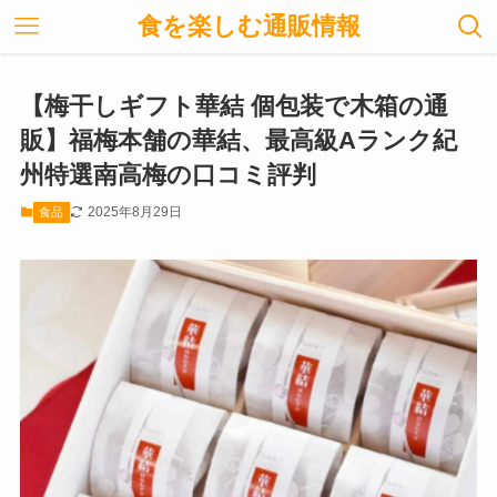
食を楽しむ通販情報
【梅干しギフト華結 個包装で木箱の通
販】福梅本舗の華結、最高級Aランク紀
州特選南高梅の口コミ評判
2025年8月29日
食品