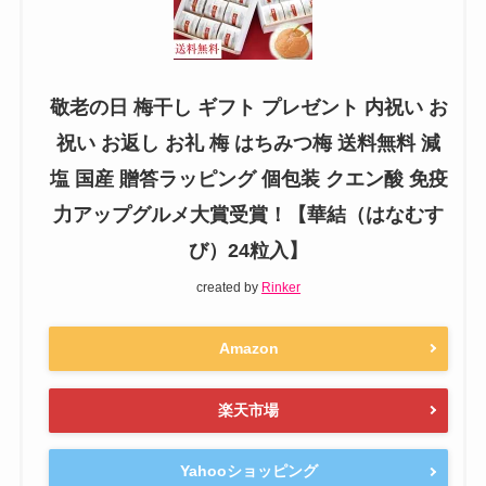
敬老の日 梅干し ギフト プレゼント 内祝い お
祝い お返し お礼 梅 はちみつ梅 送料無料 減
塩 国産 贈答ラッピング 個包装 クエン酸 免疫
力アップグルメ大賞受賞！【華結（はなむす
び）24粒入】
created by
Rinker
Amazon
楽天市場
Yahooショッピング