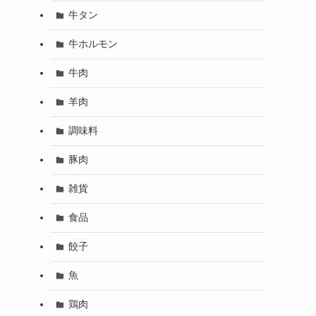
牛タン
牛ホルモン
牛肉
羊肉
調味料
豚肉
雑貨
食品
餃子
魚
鶏肉