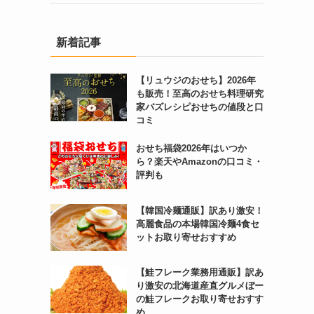
新着記事
【リュウジのおせち】2026年
も販売！至高のおせち料理研究
家バズレシピおせちの値段と口
コミ
おせち福袋2026年はいつか
ら？楽天やAmazonの口コミ・
評判も
【韓国冷麺通販】訳あり激安！
高麗食品の本場韓国冷麺4食セ
ットお取り寄せおすすめ
【鮭フレーク業務用通販】訳あ
り激安の北海道産直グルメぼー
の鮭フレークお取り寄せおすす
め