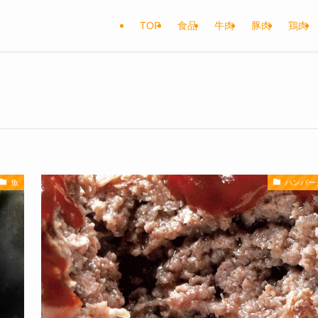
TOP
食品
牛肉
豚肉
鶏肉
魚
ハンバー