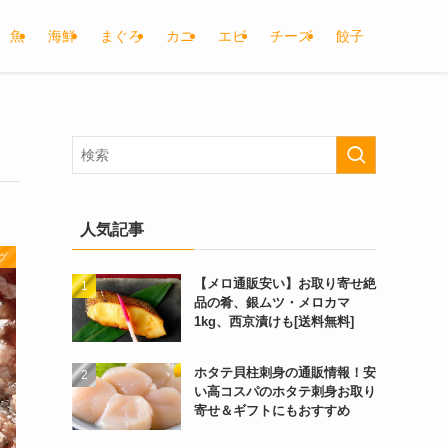
魚
海鮮
まぐろ
カニ
エビ
チーズ
餃子
人気記事
グ
【メロ通販安い】お取り寄せ絶
品の肴、銀ムツ・メロカマ
1kg、西京漬けも[送料無料]
ホタテ貝柱刺身の通販情報！安
い高コスパのホタテ刺身お取り
寄せ＆ギフトにもおすすめ