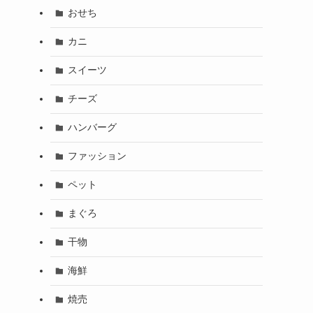
おせち
カニ
スイーツ
チーズ
ハンバーグ
ファッション
ペット
まぐろ
干物
海鮮
焼売