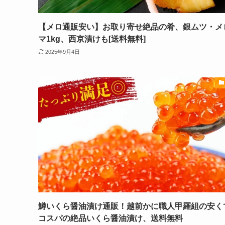
【メロ通販安い】お取り寄せ絶品の肴、銀ムツ・メ
マ1kg、西京漬けも[送料無料]
2025年9月4日
鱒いくら醤油漬け通販！越前かに職人甲羅組の安く
コスパの絶品いくら醤油漬け、送料無料