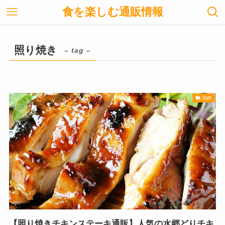
食を楽しむ通販情報
照り焼き
– tag –
鶏肉
【照り焼きチキンステーキ通販】人気の水郷どりチキ