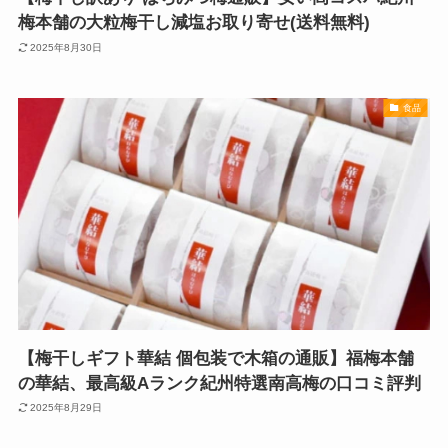
梅本舗の大粒梅干し減塩お取り寄せ(送料無料)
2025年8月30日
食品
【梅干しギフト華結 個包装で木箱の通販】福梅本舗
の華結、最高級Aランク紀州特選南高梅の口コミ評判
2025年8月29日