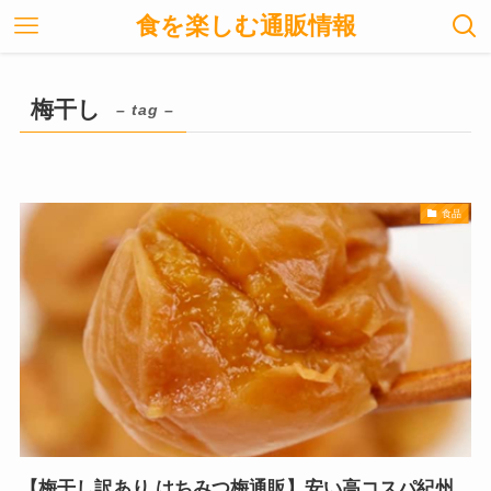
食を楽しむ通販情報
梅干し
– tag –
食品
【梅干し訳あり はちみつ梅通販】安い高コスパ紀州