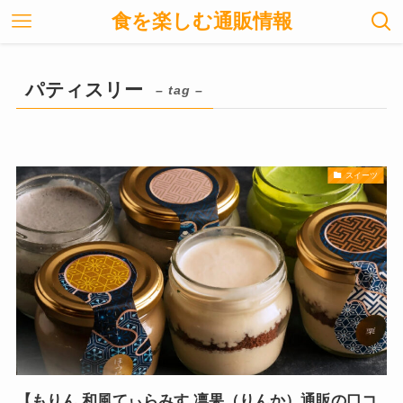
食を楽しむ通販情報
パティスリー
– tag –
スイーツ
【もりん 和風てぃらみす 凛果（りんか）通販の口コ