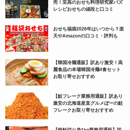
売！至高のおせち料理研究家バズ
レシピおせちの値段と口コミ
おせち福袋2026年はいつから？楽
天やAmazonの口コミ・評判も
【韓国冷麺通販】訳あり激安！高
麗食品の本場韓国冷麺4食セット
お取り寄せおすすめ
【鮭フレーク業務用通販】訳あり
激安の北海道産直グルメぼーの鮭
フレークお取り寄せおすすめ
【銀鮭切り身1kg業務用通販】訳